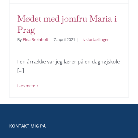
Mødet med jomfru Maria i
Prag
By
Elna Breinholt
|
7. april 2021
|
Livsfortællinger
I en årrække var jeg lærer på en daghøjskole
[...]
Læs mere
KONTAKT MIG PÅ